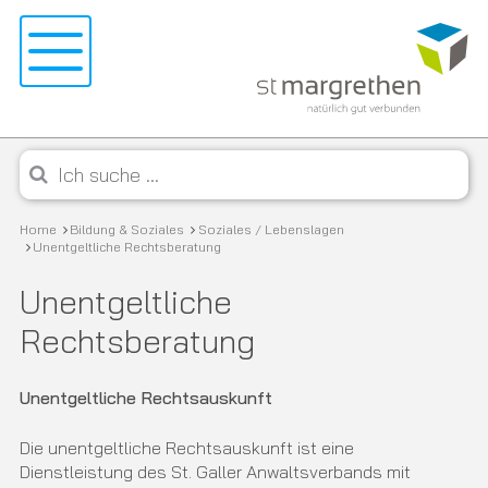
Navigieren in St. Margrethen
Schnellnavigation
Menu
Mobile Navigation
Suche starten
Suchbegriff
Breadcrumb
Home
Bildung & Soziales
Soziales / Lebenslagen
Unentgeltliche Rechtsberatung
Unentgeltliche
Rechtsberatung
Unentgeltliche Rechtsauskunft
Die unentgeltliche Rechtsauskunft ist eine
Dienstleistung des St. Galler Anwaltsverbands mit