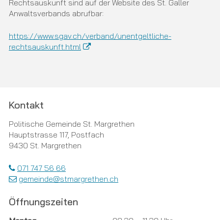
Rechtsauskunft sind auf der Website des St. Galler
Anwaltsverbands abrufbar:
https://www.sgav.ch/verband/unentgeltliche-
rechtsauskunft.html
Footer
Kontakt
Politische Gemeinde St. Margrethen
Hauptstrasse 117, Postfach
9430 St. Margrethen
071 747 56 66
gemeinde@stmargrethen.ch
Öffnungszeiten
Tag
Öffnungszeiten Vormittag
Öffnungszeiten Nachmittag