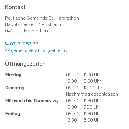
Footer
Kontakt
Politische Gemeinde St. Margrethen
Hauptstrasse 117, Postfach
9430 St. Margrethen
071 747 56 66
gemeinde@stmargrethen.ch
Öffnungszeiten
Tag
Öffnungszeiten Vormittag
Öffnungszeiten Nachmittag
Montag
08.30 – 11.30 Uhr
13.30 – 18.00 Uhr
Dienstag
08.30 – 12.00 Uhr
Nachmittag geschlossen
Mittwoch bis Donnerstag
08.30 – 11.30 Uhr
13.30 – 17.00 Uhr
Freitag
08.30 – 11.30 Uhr
13.30 – 16.00 Uhr