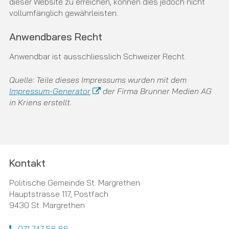
dieser Website zu erreichen, können dies jedoch nicht
vollumfänglich gewährleisten.
Anwendbares Recht
Anwendbar ist ausschliesslich Schweizer Recht.
Quelle: Teile dieses Impressums wurden mit dem
Impressum-Generator
der Firma Brunner Medien AG
in Kriens erstellt.
Footer
Kontakt
Politische Gemeinde St. Margrethen
Hauptstrasse 117, Postfach
9430 St. Margrethen
071 747 56 66