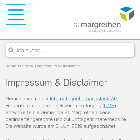
Navigieren in St. Margrethen
Schnellnavigation
Menu
Mobile Navigation
Suche starten
Suchbegriff
Breadcrumb
Home
Special
Impressum & Disclaimer
Impressum & Disclaimer
Gemeinsam mit der
Internetagentur backslash AG
,
Frauenfeld, und deren eGovernmentlösung (
CMS
)
entwickelte die Gemeinde St. Margrethen diese
behindertengerechte und zukunftsgerichtete Website.
Die Website wurde am 6. Juni 2019 aufgeschaltet.