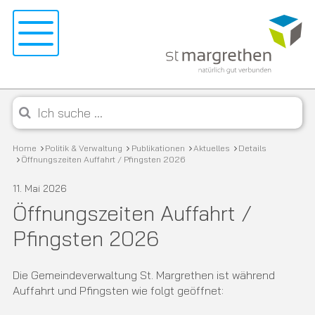
Navigieren in St. Margrethen
Schnellnavigation
Menu
Mobile Navigation
Suche starten
Suchbegriff
Breadcrumb
Home
Politik & Verwaltung
Publikationen
Aktuelles
Details
Öffnungszeiten Auffahrt / Pfingsten 2026
11. Mai 2026
Öffnungszeiten Auffahrt /
Pfingsten 2026
Die Gemeindeverwaltung St. Margrethen ist während
Auffahrt und Pfingsten wie folgt geöffnet: