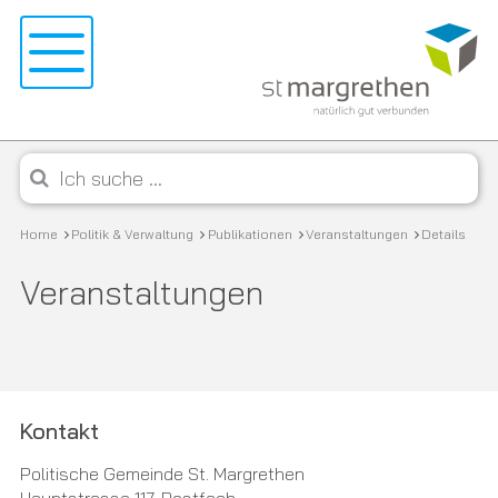
Navigieren in St. Margrethen
Schnellnavigation
Menu
Mobile Navigation
Suche starten
Suchbegriff
Breadcrumb
Home
Politik & Verwaltung
Publikationen
Veranstaltungen
Details
Veranstaltungen
Footer
Kontakt
Politische Gemeinde St. Margrethen
Hauptstrasse 117, Postfach