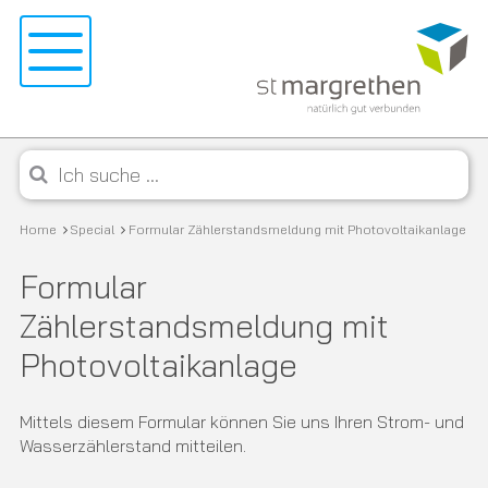
Navigieren in St. Margrethen
Schnellnavigation
Menu
Mobile Navigation
Suche starten
Suchbegriff
Breadcrumb
Home
Special
Formular Zählerstandsmeldung mit Photovoltaikanlage
Formular
Zählerstandsmeldung mit
Photovoltaikanlage
Mittels diesem Formular können Sie uns Ihren Strom- und
Wasserzählerstand mitteilen.