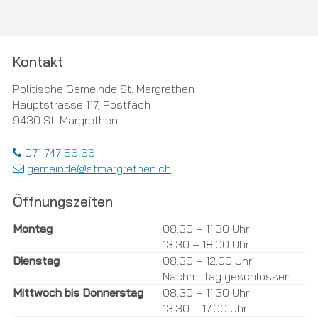
Footer
Kontakt
Politische Gemeinde St. Margrethen
Hauptstrasse 117, Postfach
9430 St. Margrethen
071 747 56 66
gemeinde@stmargrethen.ch
Öffnungszeiten
Tag
Öffnungszeiten Vormittag
Öffnungszeiten Nachmittag
Montag
08.30 – 11.30 Uhr
13.30 – 18.00 Uhr
Dienstag
08.30 – 12.00 Uhr
Nachmittag geschlossen
Mittwoch bis Donnerstag
08.30 – 11.30 Uhr
13.30 – 17.00 Uhr