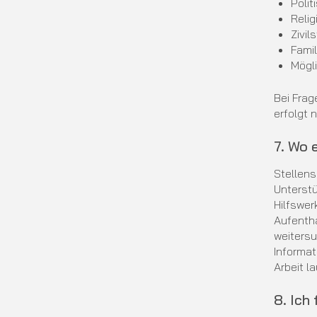
Poli
Relig
Zivil
Famil
Mögl
Bei Fra
erfolgt 
7. Wo 
Stellen
Unterstü
Hilfswer
Aufentha
weitersu
Informat
Arbeit l
8. Ich