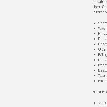
bereits 
Üben Si
Punkten
Spezi
Was h
Besu
Beru
Beso
Grün
Fähi
Beruf
Inter
Beso
Team
Ihre 
Nicht in
Vere