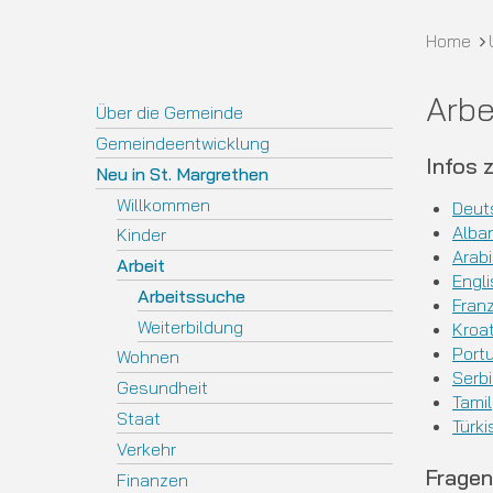
Bread
Home
Arbe
Subnavigation
Über die Gemeinde
Gemeindeentwicklung
Infos 
Neu in St. Margrethen
Willkommen
Deut
Alba
Kinder
Arab
Arbeit
Engl
Arbeitssuche
Fran
Weiterbildung
Kroa
Port
Wohnen
Serb
Gesundheit
Tamil
Staat
Türki
Verkehr
Fragen
Finanzen