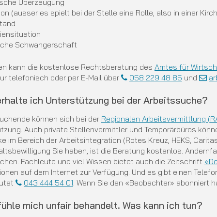
tische Überzeugung
ion (ausser es spielt bei der Stelle eine Rolle, also in einer Kirche
stand
iensituation
iche Schwangerschaft
gen kann die kostenlose Rechtsberatung des
Amtes für Wirtsch
nur telefonisch oder per E-Mail über
058 229 48 85
und
ar
erhalte ich Unterstützung bei der Arbeitssuche?
suchende können sich bei der
Regionalen Arbeitsvermittlung (R
tzung. Auch private Stellenvermittler und Temporärbüros könn
ke im Bereich der Arbeitsintegration (Rotes Kreuz, HEKS, Carit
ltsbewilligung Sie haben, ist die Beratung kostenlos. Andern
chen. Fachleute und viel Wissen bietet auch die Zeitschrift
«De
ionen auf dem Internet zur Verfügung. Und es gibt einen Telef
autet
043 444 54 01
. Wenn Sie den «Beobachter» abonniert ha
 fühle mich unfair behandelt. Was kann ich tun?