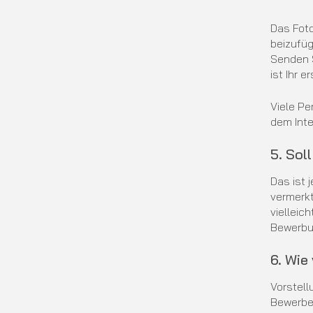
Das Foto
beizufüg
Senden S
ist Ihr e
Viele Pe
dem Inte
5. Sol
Das ist 
vermerkt
vielleic
Bewerbun
6. Wie
Vorstell
Bewerber