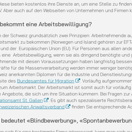
Diese bieten kostenlos ihre Dienste an, um eine Stelle zu find
. Aber auch auf den Webseiten von Unternehmen und Firmen kan
 bekommt eine Arbeitsbewilligung?
in der Schweiz grundsätzlich zwei Prinzipien: Arbeitnehmende a
itsmarkt zu bekommen (Norwegen und Island gehören zur EFTA
und der Europäischen Union (EU). Für Personen aus allen and
s eine Arbeitsbewilligung, wenn sie als dringend benötigte und g
hmende mit diesen Voraussetzungen haben langfristig bessere
räfte für die Massenverarbeitung werden immer weniger benötig
eiz anerkannten Diplomen für die Industrie und Dienstleistungs
site des
Bundesamtes für Migration
. Vorläufig aufgenommen
um Arbeitsmarkt. Der Arbeitsmarkt ist somit auch für vorläuf
e Angebote, die sich um ihre Situation kümmern. Bei Fragen zu
ationsamt St. Gallen
. Es gibt auch spezialisierte Rechtsber
hweizerischen Anwaltsverband
finden Sie entsprechende Ad
s bedeutet «Blindbewerbung», «Spontanbewerbu
 sich für eine bestimmte Firma interessiert, kann man sich a