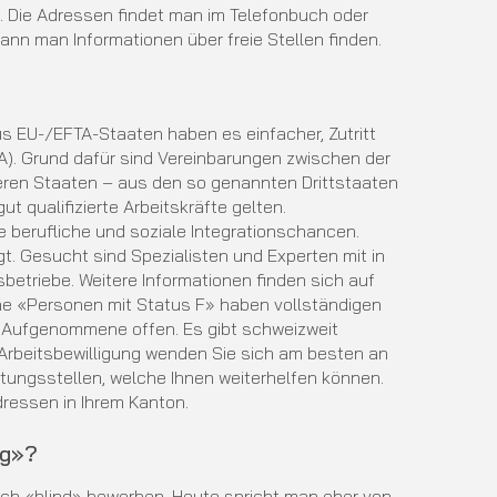
en. Die Adressen findet man im Telefonbuch oder
n man Informationen über freie Stellen finden.
us EU-/EFTA-Staaten haben es einfacher, Zutritt
). Grund dafür sind Vereinbarungen zwischen der
eren Staaten – aus den so genannten Drittstaaten
ut qualifizierte Arbeitskräfte gelten.
 berufliche und soziale Integrationschancen.
t. Gesucht sind Spezialisten und Experten mit in
betriebe. Weitere Informationen finden sich auf
e «Personen mit Status F» haben vollständigen
ig Aufgenommene offen. Es gibt schweizweit
r Arbeitsbewilligung wenden Sie sich am besten an
atungsstellen, welche Ihnen weiterhelfen können.
ressen in Ihrem Kanton.
ng»?
uch «blind» bewerben. Heute spricht man eher von