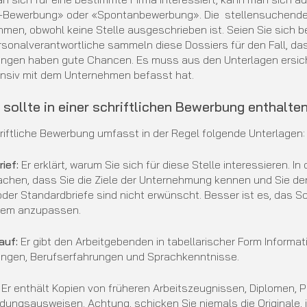
iv-Bewerbung» oder «Spontanbewerbung». Die stellensuchende
men, obwohl keine Stelle ausgeschrieben ist. Seien Sie sich be
rsonalverantwortliche sammeln diese Dossiers für den Fall, das
gen haben gute Chancen. Es muss aus den Unterlagen ersicht
ensiv mit dem Unternehmen befasst hat.
 sollte in einer schriftlichen Bewerbung enthalte
riftliche Bewerbung umfasst in der Regel folgende Unterlagen:
ief:
Er erklärt, warum Sie sich für diese Stelle interessieren. 
chen, dass Sie die Ziele der Unternehmung kennen und Sie den
oder Standardbriefe sind nicht erwünscht. Besser ist es, das S
sem anzupassen.
auf:
Er gibt den Arbeitgebenden in tabellarischer Form Informat
ungen, Berufserfahrungen und Sprachkenntnisse.
Er enthält Kopien von früheren Arbeitszeugnissen, Diplomen, 
ldungsausweisen. Achtung, schicken Sie niemals die Originale,