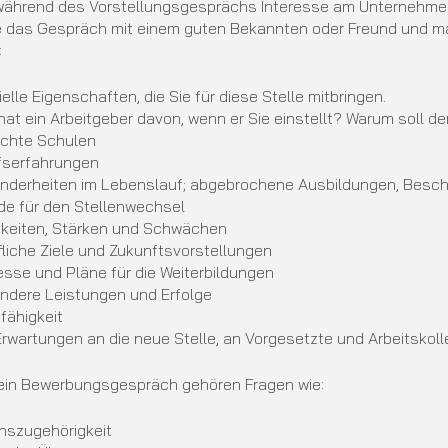
während des Vorstellungsgesprächs Interesse am Unternehmen. S
e das Gespräch mit einem guten Bekannten oder Freund und m
:
elle Eigenschaften, die Sie für diese Stelle mitbringen.
at ein Arbeitgeber davon, wenn er Sie einstellt? Warum soll d
chte Schulen
fserfahrungen
nderheiten im Lebenslauf; abgebrochene Ausbildungen, Besch
de für den Stellenwechsel
gkeiten, Stärken und Schwächen
liche Ziele und Zukunftsvorstellungen
esse und Pläne für die Weiterbildungen
ndere Leistungen und Erfolge
fähigkeit
Erwartungen an die neue Stelle, an Vorgesetzte und Arbeitskol
 ein Bewerbungsgespräch gehören Fragen wie:
inszugehörigkeit