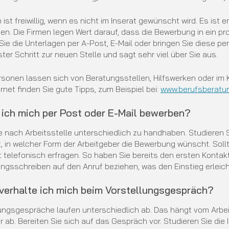
 ist freiwillig, wenn es nicht im Inserat gewünscht wird. Es i
en. Die Firmen legen Wert darauf, dass die Bewerbung in ein pr
ie die Unterlagen per A-Post, E-Mail oder bringen Sie diese pe
rster Schritt zur neuen Stelle und sagt sehr viel über Sie aus.
rsonen lassen sich von Beratungsstellen, Hilfswerken oder im K
rnet finden Sie gute Tipps, zum Beispiel bei:
www.berufsberatu
l ich mich per Post oder E-Mail bewerben?
je nach Arbeitsstelle unterschiedlich zu handhaben. Studieren Si
, in welcher Form der Arbeitgeber die Bewerbung wünscht. Sollt
ht telefonisch erfragen. So haben Sie bereits den ersten Kontak
gsschreiben auf den Anruf beziehen, was den Einstieg erleich
 verhalte ich mich beim Vorstellungsgespräch?
ungsgespräche laufen unterschiedlich ab. Das hängt vom Arbe
 ab. Bereiten Sie sich auf das Gespräch vor. Studieren Sie die