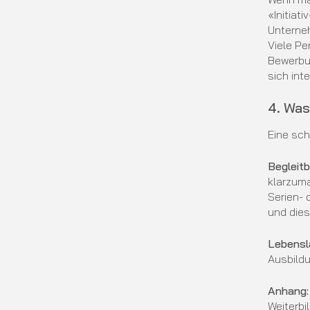
«Initiat
Unterneh
Viele Pe
Bewerbun
sich int
4. Was
Eine sch
Begleitbr
klarzuma
Serien- 
und die
Lebensl
Ausbild
Anhang:
Weiterbi