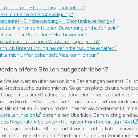
erden offene Stellen ausgeschrieben?
bekommt eine Arbeitsbewilligung?
bedeutet «Blindbewerbung», «Spontanbewerbung»?
ollte in einer schriftlichen Bewerbung enthalten sein?
ich mich per Post oder E-Mail bewerben?
verhalte ich mich beim Vorstellungsgespräch?
ann ich Unterstützung bei der Arbeitssuche erhalten?
ühle mich unfair behandelt. Was kann ich tun?
werden offene Stellen ausgeschrieben?
le Stellen werden über persönliche Beziehungen besetzt. Es is
ne Arbeitssuche zu informieren. So gehen plötzlich unerwartete 
tungen meist im «Stellenanzeiger» oder in Fachzeitschriften. F
uchen Sie das RAV auf, wo die Zeitungen studiert werden könne
n Bibliotheken. Zudem wird das Internet als Stellenmarkt immer
.stellenlinks.ch
bieten einen Überblick. Ganz wichtig sind 
 das
Regionale Arbeitsvermittlungszentrum Heerbrugg (RAV)
 Organisiert wird das Stellenportal von der öffentlichen Verwalt
htet, die offene Stelle dem Arbeitsamt zu melden. Somit müsse