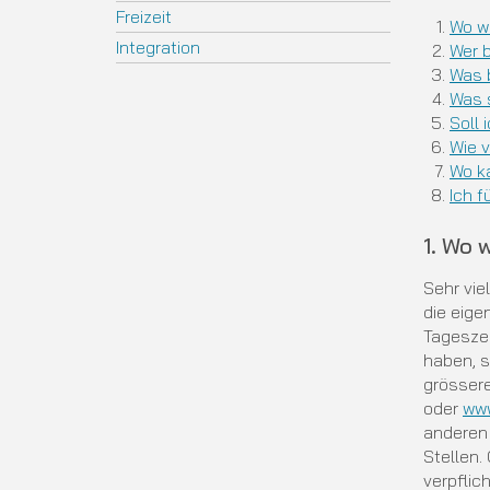
Freizeit
Wo w
Integration
Wer 
Was 
Was s
Soll 
Wie 
Wo k
Ich f
1. Wo 
Sehr vie
die eige
Tageszei
haben, s
grössere
oder
www
anderen
Stellen.
verpflic