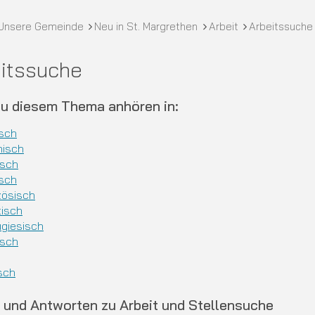
crumb
Unsere Gemeinde
Neu in St. Margrethen
Arbeit
Arbeitssuche
itssuche
zu diesem Thema anhören in:
sch
nisch
isch
isch
zösisch
tisch
ugiesisch
isch
sch
 und Antworten zu Arbeit und Stellensuche