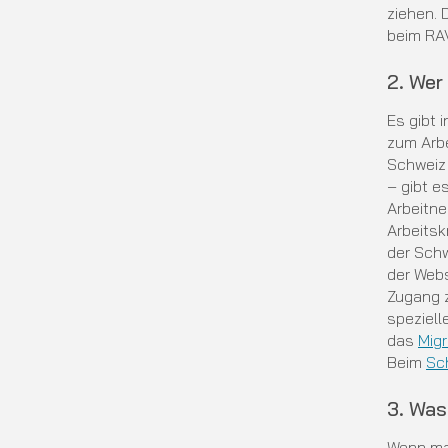
ziehen. 
beim RAV
2. Wer
Es gibt 
zum Arbe
Schweiz 
– gibt e
Arbeitne
Arbeitsk
der Schw
der Web
Zugang z
speziell
das
Migr
Beim
Sc
3. Wa
Wenn man