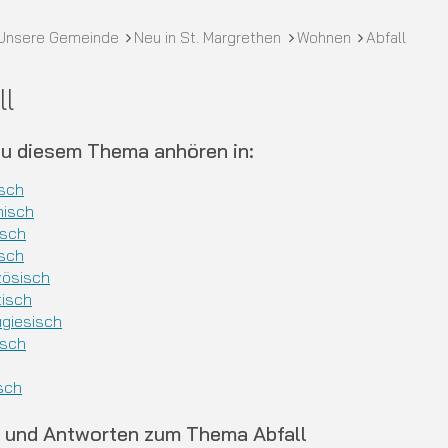
crumb
Unsere Gemeinde
Neu in St. Margrethen
Wohnen
Abfall
ll
zu diesem Thema anhören in:
sch
nisch
isch
isch
zösisch
tisch
ugiesisch
isch
sch
 und Antworten zum Thema Abfall