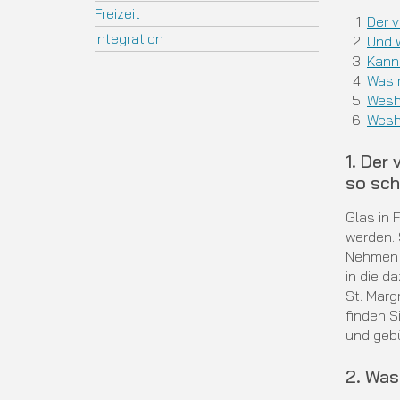
Freizeit
Der v
Integration
Und 
Kann 
Was 
Wesh
Wesh
1. Der
so sch
Glas in 
werden. 
Nehmen S
in die d
St. Marg
finden S
und gebü
2. Was