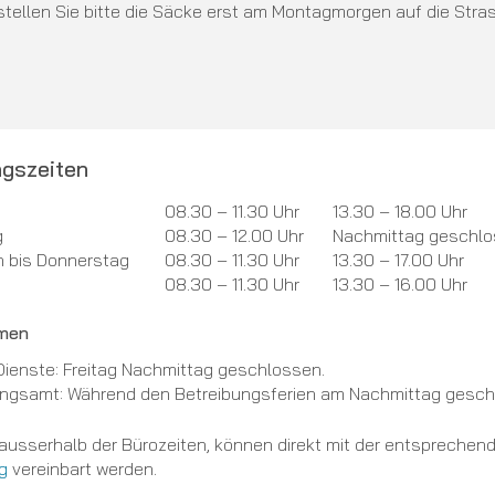
 stellen Sie bitte die Säcke erst am Montagmorgen auf die Str
gszeiten
ungszeiten Vormittag
Öffnungszeiten Nachmittag
08.30 – 11.30 Uhr
13.30 – 18.00 Uhr
g
08.30 – 12.00 Uhr
Nachmittag geschl
h bis Donnerstag
08.30 – 11.30 Uhr
13.30 – 17.00 Uhr
08.30 – 11.30 Uhr
13.30 – 16.00 Uhr
men
Dienste: Freitag Nachmittag geschlossen.
ungsamt: Während den Betreibungsferien am Nachmittag gesch
ausserhalb der Bürozeiten, können direkt mit der entsprechen
g
vereinbart werden.