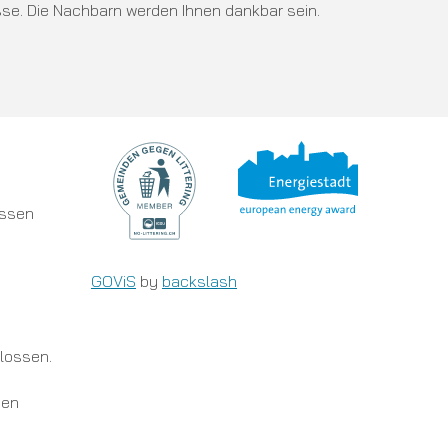
asse. Die Nachbarn werden Ihnen dankbar sein.
Links
ossen
GOViS
by
backslash
lossen.
den