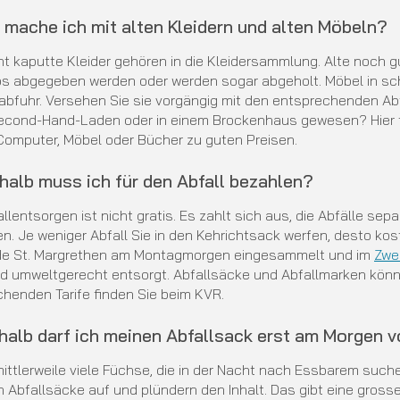
 mache ich mit alten Kleidern und alten Möbeln?
cht kaputte Kleider gehören in die Kleidersammlung. Alte noch
os abgegeben werden oder werden sogar abgeholt. Möbel in s
abfuhr. Versehen Sie sie vorgängig mit den entsprechenden Abf
econd-Hand-Laden oder in einem Brockenhaus gewesen? Hier f
 Computer, Möbel oder Bücher zu guten Preisen.
halb muss ich für den Abfall bezahlen?
llentsorgen ist nicht gratis. Es zahlt sich aus, die Abfälle se
n. Je weniger Abfall Sie in den Kehrichtsack werfen, desto kost
e St. Margrethen am Montagmorgen eingesammelt und im
Zwe
d umweltgerecht entsorgt. Abfallsäcke und Abfallmarken könne
henden Tarife finden Sie beim KVR.
halb darf ich meinen Abfallsack erst am Morgen v
mittlerweile viele Füchse, die in der Nacht nach Essbarem such
n Abfallsäcke auf und plündern den Inhalt. Das gibt eine grosse