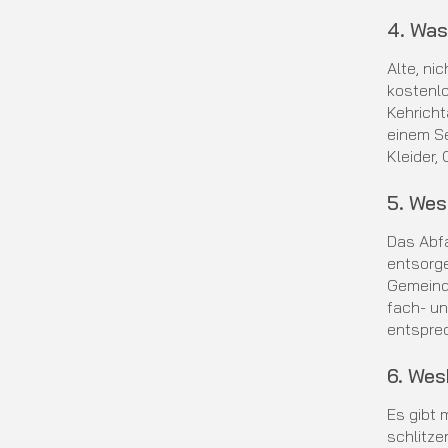
4. Was
Alte, ni
kostenl
Kehricht
einem S
Kleider,
5. Wes
Das Abfa
entsorge
Gemeind
fach- un
entsprec
6. Wes
Es gibt 
schlitze