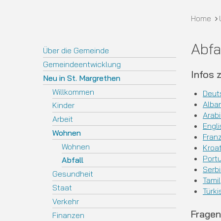
Bread
Home
Abfa
Subnavigation
Über die Gemeinde
Gemeindeentwicklung
Infos 
Neu in St. Margrethen
Willkommen
Deut
Alba
Kinder
Arab
Arbeit
Engl
Wohnen
Fran
Wohnen
Kroa
Port
Abfall
Serb
Gesundheit
Tamil
Staat
Türki
Verkehr
Fragen
Finanzen