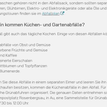
laschen gehören nicht in den Abfallsack, sondern sollten sepa
en, Glühbirnen, Elektro- und Elektronikgeräte oder alle Öle und
ungstouren finden sie im
Abfallplan
.
in kommen Küchen- und Gartenabfälle?
all gibt auch das tägliche Kochen. Einige von diesen Abfällen 
abfälle von Obst und Gemüse
orbene Früchte und Gemüse
und Kaffee
einerte Eierschalen
ittblumen und Topfpflanzen
 Blumenerde.
Sie diese Abfälle in einem separaten Eimer und leeren Sie ihn
haufen besitzen, kommen die Küchenabfälle in den Abfall. Fü
he Grünabfuhren organisiert. Die genauen Daten entnehmen sie
postplatz Rosenbergsau, in Au, eine Sammelstelle für Grünabf
7.30 bis 12.00 Uhr.