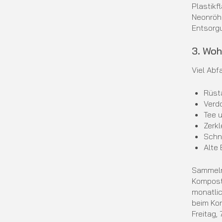
Plastikf
Neonröhr
Entsorg
3. Woh
Viel Abf
Rüst
Verd
Tee 
Zerkl
Schn
Alte
Sammeln 
Kompost
monatlic
beim Kom
Freitag, 