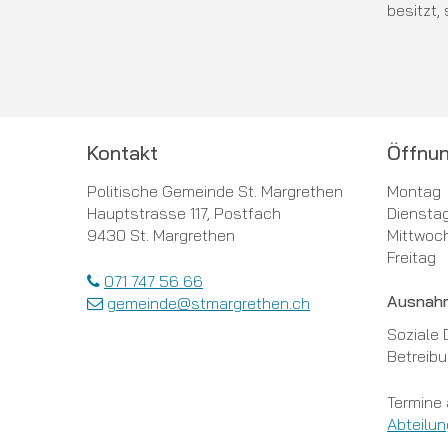
besitzt,
Footer
Kontakt
Öffnun
Tag
Öffn
Politische Gemeinde St. Margrethen
Montag
Hauptstrasse 117, Postfach
Diensta
9430 St. Margrethen
Mittwoc
Freitag
071 747 56 66
Ausnah
gemeinde@stmargrethen.ch
Soziale 
Betreib
Termine 
Abteilun